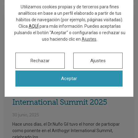
Utilizamos cookies propias y de terceros para fines
analíticos en base a un perfil elaborado a partir de tus
hábitos de navegación (por ejemplo, páginas visitadas).
Clica
AQUÍ
para más información. Puedes aceptarlas
pulsando el botón "Aceptar" o configurarlas o rechazar su
uso haciendo clic en
Ajustes
.
Rechazar
Ajustes
Aceptar
Ponencia Anthogyr
International Summit 2025
30 junio, 2025
Hace unos días, el Dr.Nuño Gil tuvo el honor de participar
como ponente en el Anthogyr International Summit,
celebrado los