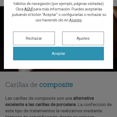
hábitos de navegación (por ejemplo, páginas visitadas).
Clica
AQUÍ
para más información. Puedes aceptarlas
pulsando el botón "Aceptar" o configurarlas o rechazar su
uso haciendo clic en
Ajustes
.
Rechazar
Ajustes
Aceptar
Carillas de
composite
Las carillas de composite son una
alternativa
excelente a las carillas de porcelana
. La confección de
este tipo de tratamientos la realizamos mediante
técnicas de estratificación, donde se colocan