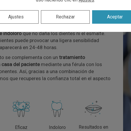
ar estratégicamente los parámetros de intensidad
a crear una aclaración de tonos personalizada
Ajustes
Rechazar
Aceptar
nto dental es un
tratamiento muy eficaz, sencillo y
 indoloro
que no daña los dientes ni el esmalte.
ientes puede provocar una ligera sensibilidad
aparecerá en 24-48 horas.
nto se complementa con un
tratamiento
 casa del paciente
mediante una férula con los
entes. Así, gracias a una combinación de
mos que recuperes la confianza total en el aspecto
Resultados en
Eficaz
Indoloro