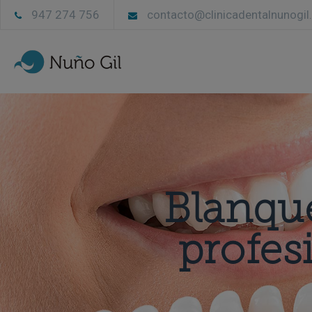
947 274 756
contacto@clinicadentalnunogi
Blanqu
profes