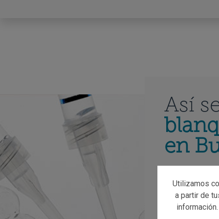
Así s
blanq
en B
Para realizar 
Utilizamos co
blanqueador qu
a partir de t
del paciente y 
información.
fuente luminos