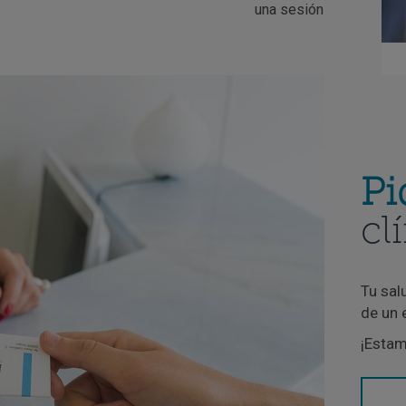
una sesión
Pi
cl
Tu sal
de un 
¡Estam