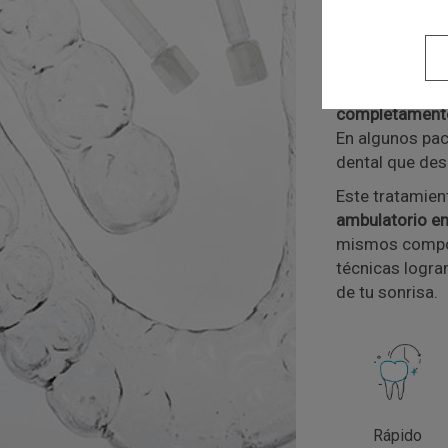
podemos ajust
de lámpara par
para ti.
El blanqueamie
completamente
En algunos pac
dental que des
Este tratamie
ambulatorio en
mismos compon
técnicas logra
de tu sonrisa.
Rápido