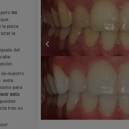
, pero
no
a que
 la pieza
azar la
spués del
 cabe
ración.
 de nuestro
: evita
quismo para
ecir esto
 puedes
cta tras su
ión!