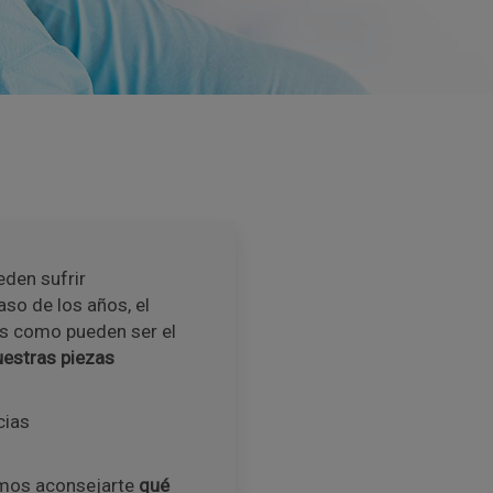
eden sufrir
so de los años, el
s como pueden ser el
uestras piezas
cias
emos aconsejarte
qué