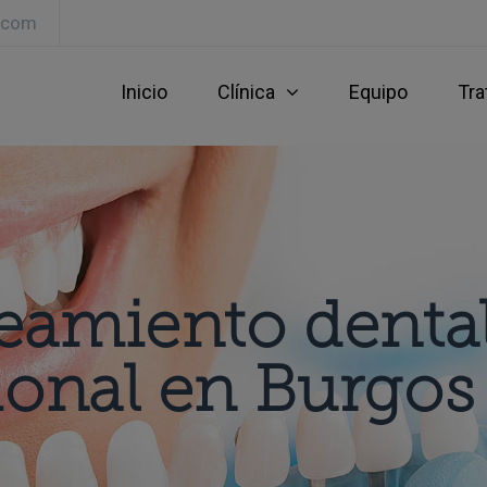
l.com
Inicio
Clínica
Equipo
Tra
eamiento denta
ional en Burgos