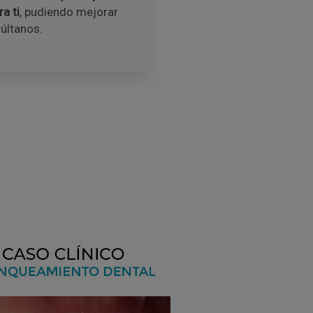
a ti
, pudiendo mejorar
súltanos.