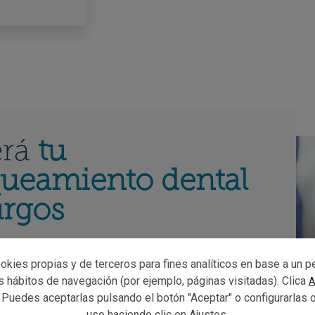
erá
tu
ueamiento dental
urgos
el blanqueamiento dental utilizamos un
gel
okies propias y de terceros para fines analíticos en base a un pe
e se coloca en una férula
que se adapta a la boca
us hábitos de navegación (por ejemplo, páginas visitadas). Clica
A
se activa mediante la aplicación directa de una
 Puedes aceptarlas pulsando el botón "Aceptar" o configurarlas 
a. Gracias a la tecnología avanzada Philips Zoom
uso haciendo clic en
Ajustes
.