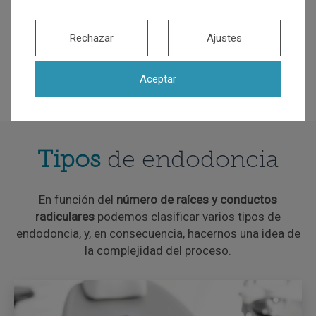
Rechazar
Ajustes
Aceptar
Tipos
de endodoncia
En función del
número de raíces y conductos
radiculares
podemos clasificar varios tipos de
endodoncia, y, en consecuencia, hacernos una idea de
la complejidad del proceso.