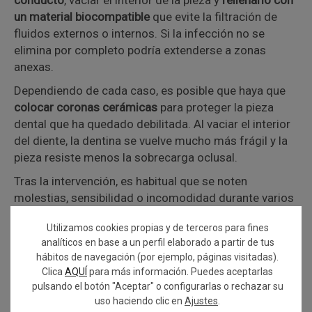
conducto
, vaciar el interior de la pieza y
rellenarlo con
un material biocompatible
que evite la filtración de
fluidos externos o internos. Si la infección no se
elimina por completo podría extenderse a zonas
anexas.
Dependiendo de cada caso, es posible que haya que
colocar coronas cerámicas
para proteger la pieza
dental que ha quedado debilitada. Al vaciar el interior
del diente, la dentina se vuelve mucho más frágil y la
pieza resiste menos la sobrecarga oclusal.
Tras la intervención, es habitual que se noten
molestias, sensibilidad o incomodidad durante varios
días.
Utilizamos cookies propias y de terceros para fines
analíticos en base a un perfil elaborado a partir de tus
hábitos de navegación (por ejemplo, páginas visitadas).
Clica
AQUÍ
para más información. Puedes aceptarlas
pulsando el botón "Aceptar" o configurarlas o rechazar su
uso haciendo clic en
Ajustes
.