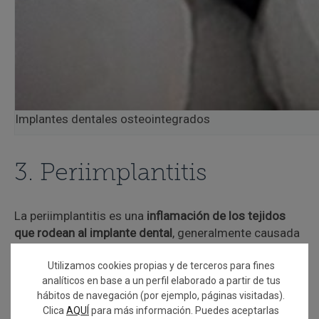
Implantes dentales osteointegrados
3. Periimplantitis
La periimplantitis es una
inflamación de los tejidos
que rodean al implante dental
, generalmente causada
por una
acumulación de placa bacteriana
. Es
Utilizamos cookies propias y de terceros para fines
comparable a la periodontitis en los dientes naturales.
analíticos en base a un perfil elaborado a partir de tus
Si no se trata a tiempo, puede
provocar pérdida ósea
hábitos de navegación (por ejemplo, páginas visitadas).
alrededor del implante y comprometer su estabilidad
.
Clica
AQUÍ
para más información. Puedes aceptarlas
Esta es una de las causas más serias por las que se