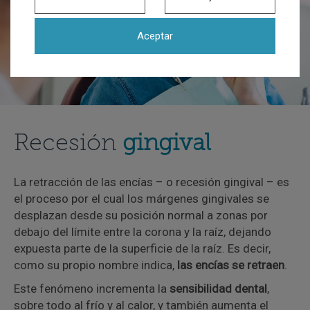
Aceptar
Recesión
gingival
La retracción de las encías – o recesión gingival – es
el proceso por el cual los márgenes gingivales se
desplazan desde su posición normal a zonas por
debajo del límite entre la corona y la raíz, dejando
expuesta parte de la superficie de la raíz. Es decir,
como su propio nombre indica,
las encías se retraen
.
Este fenómeno incrementa la
sensibilidad dental
,
sobre todo al frío y al calor, y también aumenta el