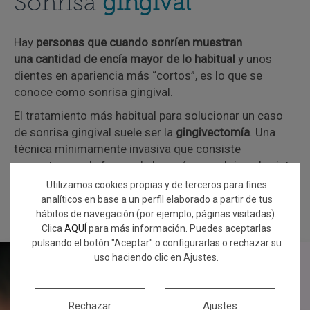
Sonrisa
gingival
Hay
personas que cuando sonríen muestran
una cantidad de encía mayor de lo habitual
y unos
dientes en apariencia más “cortos”, es lo que se
conoce como sonrisa gingival.
El tratamiento más habitual para solucionar un caso
de sonrisa gingival suele ser la
gingivectomía
. Una
técnica mínimamente invasiva que consiste
en contornear la forma de la encía para dejar a la vista
la parte del diente que debería ser visible, para que se
Utilizamos cookies propias y de terceros para fines
vea más proporción de diente que de encía.
analíticos en base a un perfil elaborado a partir de tus
hábitos de navegación (por ejemplo, páginas visitadas).
Clica
AQUÍ
para más información. Puedes aceptarlas
pulsando el botón "Aceptar" o configurarlas o rechazar su
uso haciendo clic en
Ajustes
.
Rechazar
Ajustes