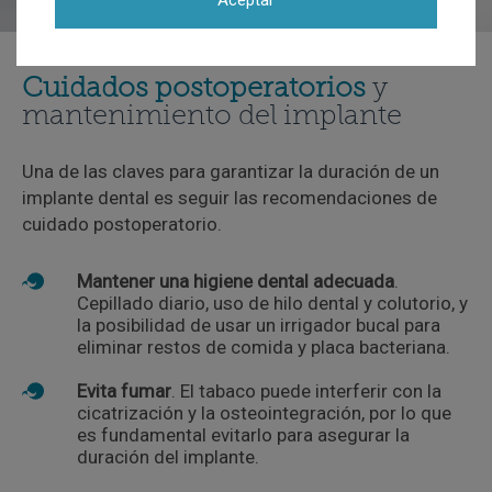
Aceptar
Cuidados postoperatorios
y
mantenimiento del implante
Una de las claves para garantizar la duración de un
implante dental es seguir las recomendaciones de
cuidado postoperatorio.
Mantener una higiene dental adecuada
.
Cepillado diario, uso de hilo dental y colutorio, y
la posibilidad de usar un irrigador bucal para
eliminar restos de comida y placa bacteriana.
Evita fumar
. El tabaco puede interferir con la
cicatrización y la osteointegración, por lo que
es fundamental evitarlo para asegurar la
duración del implante.