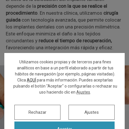
depende de la
precisión con la que se realice el
procedimiento
. En nuestra clínica, utilizamos
cirugía
guiada
con tecnología avanzada, que permite colocar
los implantes dentales con una precisión milimétrica.
Este enfoque minimiza el daño a los tejidos
circundantes y
reduce el tiempo de recuperación,
favoreciendo una integración más rápida y eficaz.
Utilizamos cookies propias y de terceros para fines
analíticos en base a un perfil elaborado a partir de tus
hábitos de navegación (por ejemplo, páginas visitadas).
Clica
AQUÍ
para más información. Puedes aceptarlas
pulsando el botón "Aceptar" o configurarlas o rechazar su
uso haciendo clic en
Ajustes
.
Rechazar
Ajustes