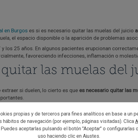
tal en Burgos
es si es necesario quitar las muelas del juicio
a
ela, el espacio disponible o la aparición de problemas asoc
7 y los 25 años. En algunos pacientes erupcionan correctam
arcialmente, favoreciendo infecciones, inflamación o molesti
uitar las muelas del j
xtraer si duelen, lo cierto es que
es necesario quitar las mu
mportantes.
okies propias y de terceros para fines analíticos en base a un pe
us hábitos de navegación (por ejemplo, páginas visitadas). Clica
A
 Puedes aceptarlas pulsando el botón "Aceptar" o configurarlas 
uso haciendo clic en
Ajustes
.