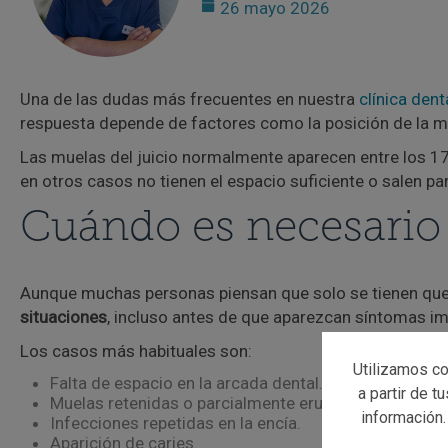
26 mayo 2026
Una de las dudas más frecuentes en nuestra
clínica den
respuesta depende de factores como la posición de la mu
Las muelas del juicio normalmente aparecen entre los 1
en otros casos no tienen el espacio suficiente o salen p
Cuándo es necesario q
Aunque muchas personas piensan que solo se tienen que e
situaciones
, incluso antes de que aparezcan síntomas i
Los casos más habituales son:
Utilizamos co
Falta de espacio en la arcada dental.
a partir de t
Muelas retenidas o parcialmente erupcionadas.
información.
Infecciones repetidas en la encía.
Aparición de caries.