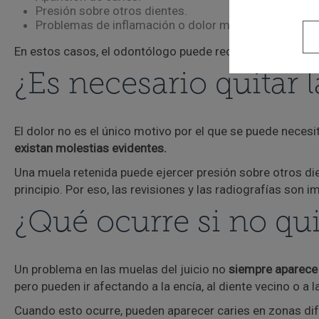
Presión sobre otros dientes.
Problemas de inflamación o dolor mandibular.
En estos casos, el odontólogo puede recomendar la extr
¿Es necesario quitar 
El dolor no es el único motivo por el que se puede necesit
existan molestias evidentes.
Una muela retenida puede ejercer presión sobre otros dien
principio. Por eso, las revisiones y las radiografías son 
¿Qué ocurre si no qui
Un problema en las muelas del juicio no
siempre aparece 
pero pueden ir afectando a la encía, al diente vecino o a l
Cuando esto ocurre, pueden aparecer caries en zonas difí