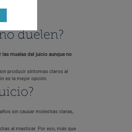
i no duelen?
r las muelas del juicio aunque no
 sin producir síntomas claros al
ión es la mejor opción.
uicio?
ños sin causar molestias claras,
stias al masticar. Por eso, más que