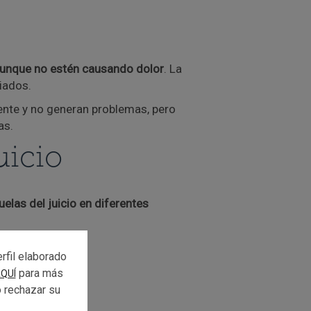
unque no estén causando dolor
. La
iados.
ente y no generan problemas, pero
as.
uicio
elas del juicio
en diferentes
rfil elaborado
para más
QUÍ
o rechazar su