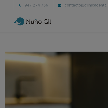
947 274 756
contacto@clinicadenta