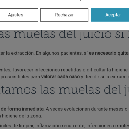
Ajustes
Rechazar
Aceptar
acción para evitar complicaciones mayores.
las muelas del juicio s
ar la extracción. En algunos pacientes, sí
es necesario quita
tes, favorecer infecciones repetidas o dificultar la higiene
imprescindibles para
valorar cada caso
y decidir si la extracc
tamos las muelas del j
de forma inmediata.
A veces evolucionan durante meses o a
a higiene de la zona.
ciles de limpiar, inflamación recurrente, infecciones o mole