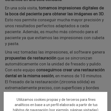
En una sola visita,
tomamos impresiones digitales de
la boca del paciente para obtener las imágenes en 3D
.
Esto nos permite conseguir mucha mayor precisión y
unos resultados perfectos adaptados a cada
paciente. Además, es mucho más cómodo para el
paciente ya que evitamos las impresiones con cubeta
y pasta.
Una vez tomadas las impresiones, el software genera
propuestas de restauración
que se sincronizan
automáticamente con la unidad de fresado y pulido.
Con este equipo
conseguimos crear una restauración
dental en la misma sesión
, en menos de 10 minutos.
El fresado de la restauración (zirconia sólida) es
extremadamente preciso, con superficies y bordes
lisos y fisuras muy finas.
Utilizamos cookies propias y de terceros para fines
analíticos en base a un perfil elaborado a partir de tus
hábitos de navegación (por ejemplo, páginas visitadas).