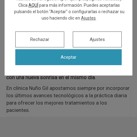
Clica
AQUÍ
para más información. Puedes aceptarlas
pulsando el botón "Aceptar" o configurarlas o rechazar su
uso haciendo clic en
Ajustes
.
Rechazar
Ajustes
Aceptar
Gracias a estos avances,
el paciente puede irse a casa
con una nueva sonrisa en el mismo día
.
En clínica Nuño Gil apostamos siempre por incorporar
los últimos avances tecnológicos a la práctica diaria
para ofrecer los mejores tratamientos a los
pacientes.