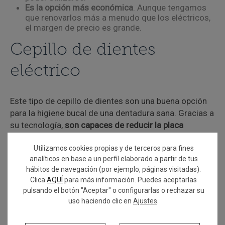
Es la opción más económica
. Aunque tengamos
que renovarlos más a menudo que los eléctricos,
el margen de precio es grande.
Cepillo de dientes
eléctrico
Este tipo de cepillo de dientes son una buena opción
para la higiene bucal de una dentadura sana. Gracias a
su tecnología,
son capaces de reducir la placa
bacteriana en mayor medida que los cepillos de
dientes tradicionales
Utilizamos cookies propias y de terceros para fines
. Entre las ventajas de usar
analíticos en base a un perfil elaborado a partir de tus
cepillo eléctrico se encuentra:
hábitos de navegación (por ejemplo, páginas visitadas).
Algunos modelos cuentan con una
alarma
Clica
AQUÍ
para más información. Puedes aceptarlas
auditiva
que te avisa del tiempo que debes
pulsando el botón "Aceptar" o configurarlas o rechazar su
permanecer en tu lavado de dientes, normalmente
uso haciendo clic en
Ajustes
.
2 minutos.
El cabezal de estos cepillos puede durar hasta
4