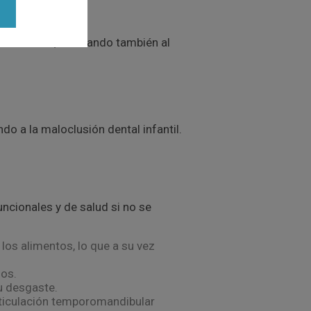
ás dientes, afectando también al
do a la maloclusión dental infantil.
ncionales y de salud si no se
los alimentos, lo que a su vez
dos.
u desgaste.
articulación temporomandibular