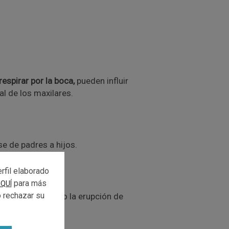
espirar por la boca,
pueden influir
l de los maxilares.
se de padres a hijos.
rfil elaborado
para más
QUÍ
o rechazar su
tante
, dificultando la erupción de
s.