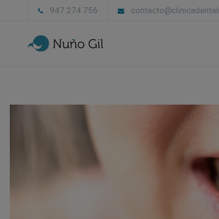
947 274 756
contacto@clinicadenta