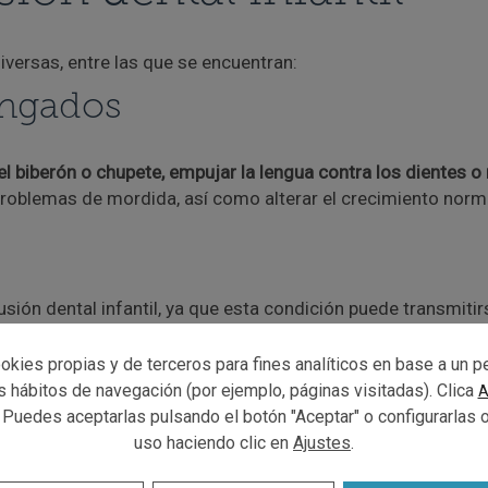
iversas, entre las que se encuentran:
ongados
 biberón o chupete, empujar la lengua contra los dientes o r
problemas de mordida, así como alterar el crecimiento norma
ión dental infantil, ya que esta condición puede transmitir
dientes de leche
okies propias y de terceros para fines analíticos en base a un pe
us hábitos de navegación (por ejemplo, páginas visitadas). Clica
A
 Puedes aceptarlas pulsando el botón "Aceptar" o configurarlas 
ntes adyacentes suelen desplazarse y ocupar el espacio res
uso haciendo clic en
Ajustes
.
asiones estos dientes erupcionen en posiciones incorrecta