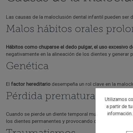
Las causas de la maloclusión dental infantil pueden ser d
Malos hábitos orales prol
Hábitos como chuparse el dedo pulgar, el uso excesivo del
negativamente en la alineación de los dientes y generar 
Genética
El
factor hereditario
desempeña un rol clave en la maloclus
Pérdida prematura de los 
Utilizamos co
a partir de t
información.
Cuando se pierde un diente temporal muy pronto,
los die
los dientes permanentes y provocando que en muchas oc