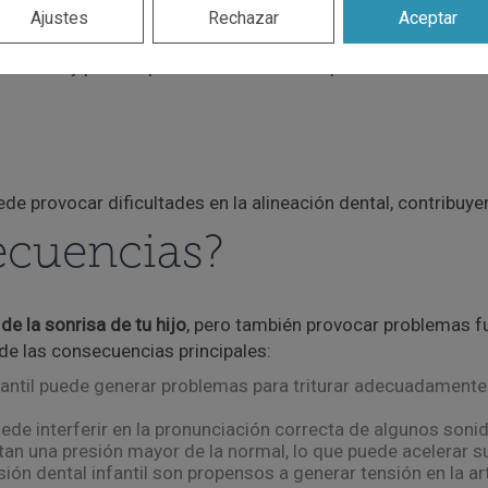
Ajustes
Rechazar
Aceptar
infancia
y pueden provocar la fractura o pérdida de uno o m
de provocar dificultades en la alineación dental, contribuyen
ecuencias?
de la sonrisa de tu hijo
, pero también provocar problemas fu
e las consecuencias principales:
fantil puede generar problemas para triturar adecuadamente 
uede interferir en la pronunciación correcta de algunos soni
an una presión mayor de la normal, lo que puede acelerar s
ión dental infantil son propensos a generar tensión en la 