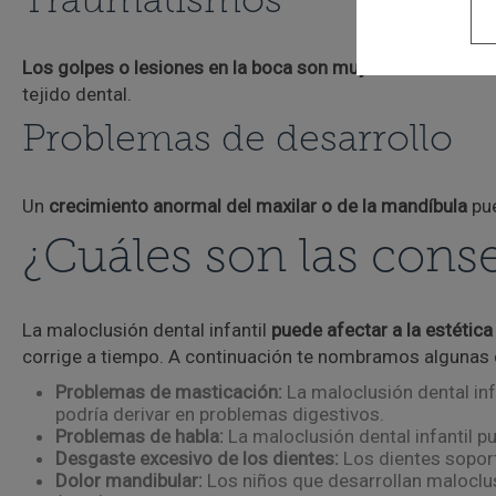
Traumatismos
Los golpes o lesiones en la boca son muy comunes en la 
tejido dental.
Problemas de desarrollo
Un
crecimiento anormal del maxilar o de la mandíbula
pue
¿Cuáles son las cons
La maloclusión dental infantil
puede afectar a la estética 
corrige a tiempo. A continuación te nombramos algunas d
Problemas de masticación:
La maloclusión dental in
podría derivar en problemas digestivos.
Problemas de habla:
La maloclusión dental infantil p
Desgaste excesivo de los dientes:
Los dientes soport
Dolor mandibular:
Los niños que desarrollan maloclus