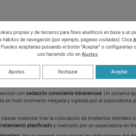
ntes cuando les recomendamos la opción de colocarse
impl
okies propias y de terceros para fines analíticos en base a un pe
c. con normalidad.
us hábitos de navegación (por ejemplo, páginas visitadas). Clica
A
 Puedes aceptarlas pulsando el botón "Aceptar" o configurarlas 
 indican que
el miedo al es la primera causa para no colocar
uso haciendo clic en
Ajustes
.
durante la colocación ni durante el postoperatorio ni en el día 
Ajustes
Rechazar
Aceptar
gía necesaria para hacer que esta intervención sea
sencilla y
mos anestesia local, por lo que el paciente no notará dolor 
rvención con
sedación consciente intravenosa
. Un sistema qu
á en todo momento relajada y vigilada por el especialista, p
 causar malestar tras la colocación de implantes dentales s
tratamiento planificado
y realizado por un especialista en I
llevadero
. Por lo general, si se siguen las indicaciones del 