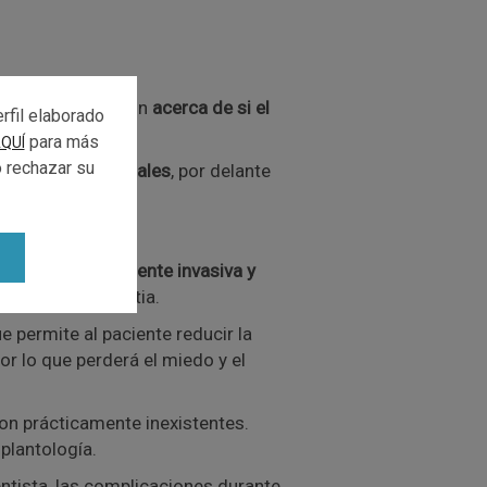
antes dentales
son
acerca de si el
rfil elaborado
para más
QUÍ
o rechazar su
se implantes dentales
, por delante
a día.
 rá
pida, mínimamente invasiva y
ni ninguna molestia.
e permite al paciente reducir la
or lo que perderá el miedo y el
on prácticamente inexistentes.
mplantología.
dentista, las complicaciones durante