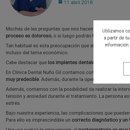
11 abril 2018
Muchas de las preguntas que nos hacen nuestros pacie
Utilizamos co
proceso es doloroso
, o si luego podrán hablar, comer, et
a partir de t
información.
Tan habitual es esta preocupación que algunos estudios
incluso del tema económico.
Cabe destacar que
los implantes dentales no duelen
, ni 
En Clínica Dental Nuño Gil contamos con toda la tecnolo
muy predecible
. Además, durante la operación administra
Además, contamos con la posibilidad de realizar la inte
tensión y ansiedad durante el tratamiento. La persona est
estrés.
Bajo nuestra experiencia, las complicaciones que pueden
Para ello es imprescindible un
correcto diagnóstico y un 
Una vez realiza la intervención, el
postoperatorio es muy 