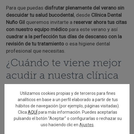
Para que puedas
disfrutar plenamente del verano sin
descuidar tu salud bucodental
, desde
Clínica Dental
Nuño Gil
queremos invitarte a
reservar ahora tus citas
con nuestro equipo médico
para este verano y así
cuadrar a la perfección tus días de descanso con la
revisión de tu tratamiento
o esa higiene dental
profesional que necesitas.
¿Cuándo te viene mejor
acudir a nuestra clínica
este verano?
Utilizamos cookies propias y de terceros para fines
analíticos en base a un perfil elaborado a partir de tus
Ya son muchos los pacientes que han reservado su
hábitos de navegación (por ejemplo, páginas visitadas).
Clica
AQUÍ
para más información. Puedes aceptarlas
cita. En
Clínica Dental Nuño Gil
, este verano,
del 26 de
pulsando el botón "Aceptar" o configurarlas o rechazar su
julio al 31 de agosto
, abrimos de
lunes a jueves de 9h
uso haciendo clic en
Ajustes
.
a 17:30h y viernes de 9h-15h.
Los días no