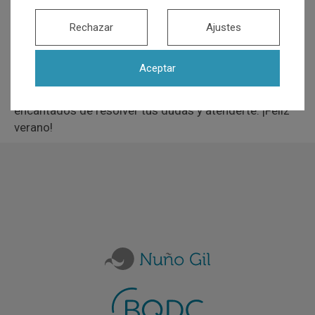
mencionados seguiremos atendiéndote en el horario
habitual.
Rechazar
Ajustes
Puedes pedir cita ahora
llamándonos o a través de
nuestra
página de contacto
. Este verano queremos
Aceptar
ponértelo fácil, por lo que,
ante cualquier duda con tu
tratamiento o urgencia dental, llámanos
. Estaremos
encantados de resolver tus dudas y atenderte. ¡Feliz
verano!