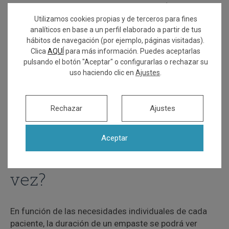
son permanentes y es posible que
necesiten retoques
o reemplazos
en algún momento. La duración de los
Utilizamos cookies propias y de terceros para fines
analíticos en base a un perfil elaborado a partir de tus
empastes no sólo la establece el material del que
hábitos de navegación (por ejemplo, páginas visitadas).
están fabricados, sino que también se ve afectada por
Clica
AQUÍ
para más información. Puedes aceptarlas
factores cotidianos que está en nuestra mano
pulsando el botón "Aceptar" o configurarlas o rechazar su
prevenir y cuidar. Mantener unos buenos hábitos de
uso haciendo clic en
Ajustes
.
higiene dental, acudir a revisiones periódicas o
advertir de la posible presencia de bruxismo a
profesionales ayuda a asegurar la durabilidad de los
Rechazar
Ajustes
empastes.
¿Se puede empastar una
Aceptar
pieza dental más de una
vez?
En función de las necesidades individuales de cada
paciente, la duración de un empaste se podrá ver