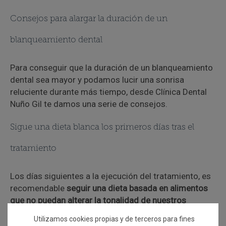
Consejos para alargar la duración de un
blanqueamiento dental
Para conseguir que la duración de un blanqueamiento
dental sea mayor y podamos lucir una sonrisa
reluciente durante más tiempo, desde Clínica Dental
Nuño Gil te damos una serie de consejos.
Sigue una dieta blanca los primeros días tras el
tratamiento
Los días siguientes a la ejecución del tratamiento, es
recomendable
seguir una dieta basada en alimentos
que no puedan alterar la tonalidad de nuestros
dientes
, como leche, yogur, queso, manzanas, peras,
Utilizamos cookies propias y de terceros para fines
arroz, pollo, pescado o huevos.