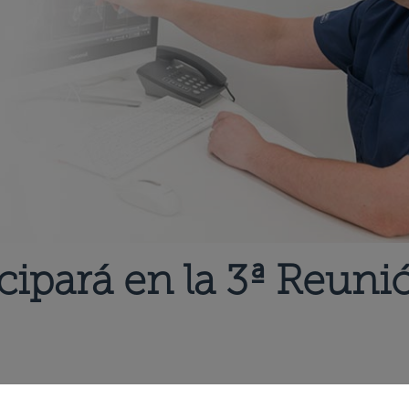
icipará en la 3ª Reuni