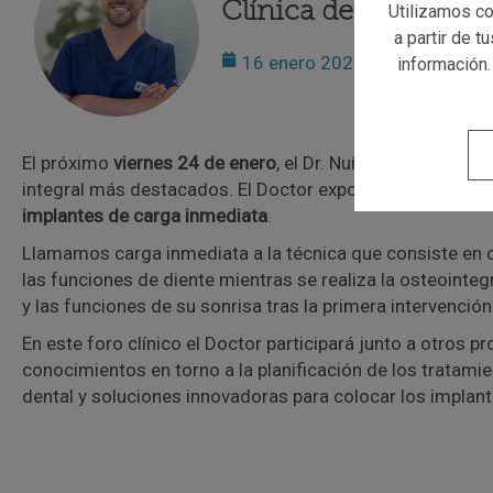
Clínica dental del D
Utilizamos co
a partir de t
16 enero 2020
información.
El próximo
viernes 24 de enero
, el Dr. Nuño Gil participar
integral más destacados. El Doctor expondrá las ventaj
implantes de carga inmediata
.
Llamamos carga inmediata a la técnica que consiste en co
las funciones de diente mientras se realiza la osteointe
y las funciones de su sonrisa tras la primera intervención
En este foro clínico el Doctor participará junto a otros p
conocimientos en torno a la planificación de los tratamien
dental y soluciones innovadoras para colocar los implant