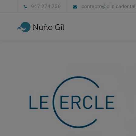
947 274 756
contacto@clinicadenta