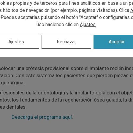
r. Nuño Gil, dentistas en Burgos
okies propias y de terceros para fines analíticos en base a un pe
us hábitos de navegación (por ejemplo, páginas visitadas). Clica
A
 Puedes aceptarlas pulsando el botón "Aceptar" o configurarlas 
uso haciendo clic en
Ajustes
.
Ajustes
Rechazar
Aceptar
á en la
3ª Reunión Científica
organizada por Anthogyr, uno de
as de los productos
Axiom Multi-level
y
soluciones quirúrgica
locar una prótesis provisional sobre el implante recién ins
gración. Con este sistema los pacientes que pierden piezas d
 quirúrgica.
rofesionales de la odontología y la implantología con el obje
tos, los fundamentos de la regeneración ósea guiada, la digit
es dentales.
Descarga el programa aquí
.