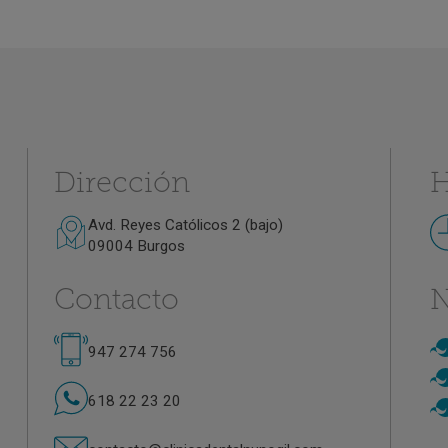
Dirección
H
Avd. Reyes Católicos 2 (bajo)
09004 Burgos
Contacto
N
947 274 756
618 22 23 20