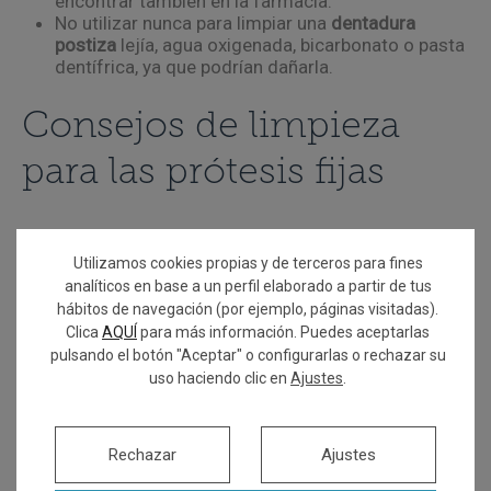
encontrar también en la farmacia.
No utilizar nunca para limpiar una
dentadura
postiza
lejía, agua oxigenada, bicarbonato o pasta
dentífrica, ya que podrían dañarla.
Consejos de limpieza
para las prótesis fijas
Las
prótesis dentales fijas
están unidas a la boca del
paciente de forma permanente y, por tanto, funcionan
Utilizamos cookies propias y de terceros para fines
analíticos en base a un perfil elaborado a partir de tus
igual que un diente natural. Estas requieren de los
hábitos de navegación (por ejemplo, páginas visitadas).
mismos cuidados de higiene que el resto de dientes,
Clica
AQUÍ
para más información. Puedes aceptarlas
a pesar de que estos “dientes artificiales” no pueden
pulsando el botón "Aceptar" o configurarlas o rechazar su
tener caries.
uso haciendo clic en
Ajustes
.
Normalmente, los pacientes con este tipo de
prótesis
fijas
, acumulan más restos de alimentos entre estos
Rechazar
Ajustes
dientes, ya que la encía se ha contraído con la
pérdida
del diente natural
y se ha creado una pequeña