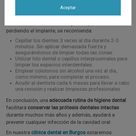
concavidad.
Aceptar
Para
evitar contraer enfermedades periodontales
con
la acumulación de bacterias y sarro y terminar
perdiendo el implante, se recomienda:
Cepillar los dientes 3 veces al día durante 2-3
minutos. Sin aplicar demasiada fuerza y
asegurándonos de limpiar todas las zonas.
Utilizar hilo dental o cepillos interproximales para
limpiar los espacios interdentales.
Emplear colutorios sin alcohol una vez al día,
como mínimo, para completar el proceso.
Acudir al dentista cada 6 meses para llevar a cabo
una revisión y realizar limpiezas profesionales.
En conclusión, una
adecuada rutina de higiene dental
facilitará
conservar las prótesis dentales intactas
durante muchos más años y además, ayudará a
prevenir cualquier infección de la cavidad oral.
En nuestra
clínica dental en Burgos
estaremos