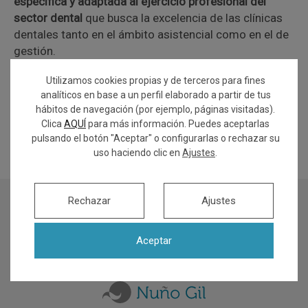
específica y adaptada al ejercicio profesional del
sector dental
que busca la excelencia de las clínicas
dentales tanto en el ámbito asistencial como en el de
gestión.
La consecución de este sello supone un punto de
Utilizamos cookies propias y de terceros para fines
inflexión en la orientación de nuestra clínica dental, ya
analíticos en base a un perfil elaborado a partir de tus
que
sistematizará metodologías y procesos
.
hábitos de navegación (por ejemplo, páginas visitadas).
Clica
AQUÍ
para más información. Puedes aceptarlas
Estamos
muy orgullosos de haber conseguido este
pulsando el botón "Aceptar" o configurarlas o rechazar su
certificado
, que demuestra la calidad de todos
uso haciendo clic en
Ajustes
.
nuestros tratamientos y servicios.
Rechazar
Ajustes
Aceptar