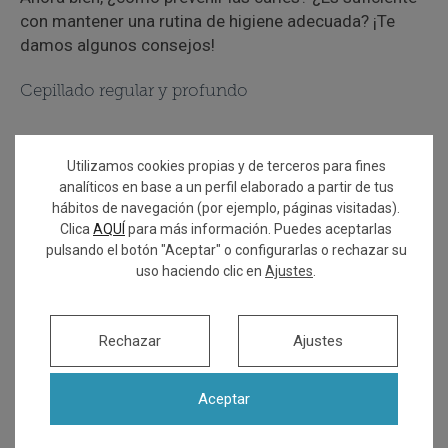
con mantener una rutina de higiene adecuada? ¡Te
damos algunos consejos!
Cepillado regular y profundo
El primer paso para conocer cómo prevenir las caries
Utilizamos cookies propias y de terceros para fines
es
asegurarte de cepillarte los dientes tras cada
analíticos en base a un perfil elaborado a partir de tus
comida durante al menos 3 minutos
, insistiendo en
hábitos de navegación (por ejemplo, páginas visitadas).
las zonas donde aparecen las caries, como los
Clica
AQUÍ
para más información. Puedes aceptarlas
espacios interdentales, las encías y las fisuras.
Utiliza
pulsando el botón "Aceptar" o configurarlas o rechazar su
un cepillo de cerdas suaves y una pasta dental con
uso haciendo clic en
Ajustes
.
flúor
para fortalecer el esmalte dental y combatir las
bacterias que causan las caries.
Rechazar
Ajustes
Utiliza el hilo dental diariamente
Aceptar
Aunque el cepillado es imprescindible, no siempre se
llega a cubrir los espacios entre los dientes. Para ello,